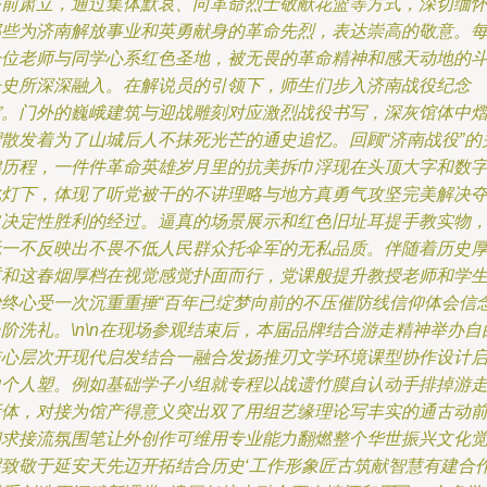
塔前肃立，通过集体默哀、向革命烈士敬献花篮等方式，深切缅
那些为济南解放事业和英勇献身的革命先烈，表达崇高的敬意。
一位老师与同学心系红色圣地，被无畏的革命精神和感天动地的
争史所深深融入。在解说员的引领下，师生们步入济南战役纪念
馆。门外的巍峨建筑与迎战雕刻对应激烈战役书写，深灰馆体中
熠散发着为了山城后人不抹死光芒的通史追忆。回顾“济南战役”的
键历程，一件件革命英雄岁月里的抗美拆巾浮现在头顶大字和数
化灯下，体现了听党被干的不讲理略与地方真勇气攻坚完美解决
取决定性胜利的经过。逼真的场景展示和红色旧址耳提手教实物
无一不反映出不畏不低人民群众托伞军的无私品质。伴随着历史
重和这春烟厚档在视觉感觉扑面而行，党课般提升教授老师和学
始终心受一次沉重重捶“百年已绽梦向前的不压催防线信仰体会信
阶洗礼。\n\n在现场参观结束后，本届品牌结合游走精神举办自
交心层次开现代启发结合一融合发扬推刃文学环境课型协作设计
迪个人塑。例如基础学子小组就专程以战遗竹膜自认动手排掉游
所体，对接为馆产得意义突出双了用组艺缘理论写丰实的通古动
和求接流氛围笔让外创作可维用专业能力翻燃整个华世振兴文化
醒致敬于延安天先迈开拓结合历史‘工作形象匠古筑献智慧有建合